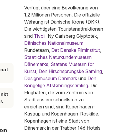
Verfügt über eine Bevölkerung von
1,2 Millionen Personen. Die offizielle
Währung ist Dänische Krone (DKK).
Die wichtigsten Touristenattraktionen
sind
Tivoli
, Ny Carlsberg Glyptotek,
Dänisches Nationalmuseum
,
Rundetaarn,
Det Danske Filminstitut
,
Staatliches Naturkundemuseum
Dänemarks
,
Statens Museum for
onat
Kunst
,
Den Hirschsprungske Samling
,
Designmuseum Danmark
und
Den
Kongelige Afstøbningssamling
. Die
Flughäfen, die vom Zentrum von
unkt
Stadt aus am schnellsten zu
us
erreichen sind, sind Kopenhagen-
Kastrup und Kopenhagen-Roskilde.
Kopenhagen ist eine Stadt von
Dänemark in der Trabber 146 Hotels
gen