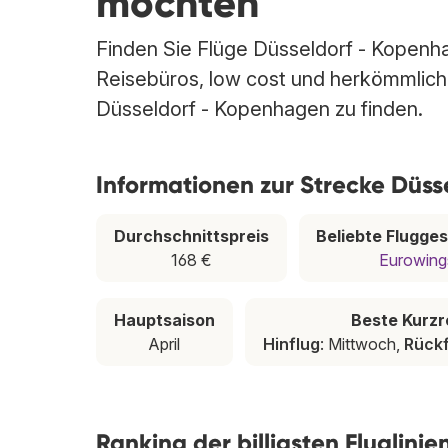
möchten
Finden Sie Flüge Düsseldorf - Kopenhag
Reisebüros, low cost und herkömmlichen
Düsseldorf - Kopenhagen zu finden.
Informationen zur Strecke Düs
Durchschnittspreis
Beliebte Flugges
168 €
Eurowing
Hauptsaison
Beste Kurzr
April
Hinflug
: Mittwoch,
Rückf
Ranking der billigsten Fluglini