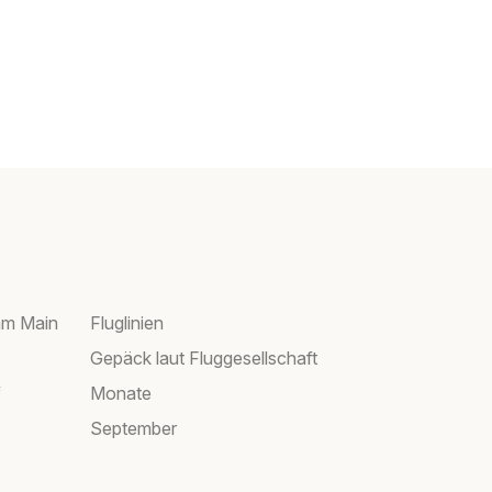
am Main
Fluglinien
Gepäck laut Fluggesellschaft
f
Monate
September