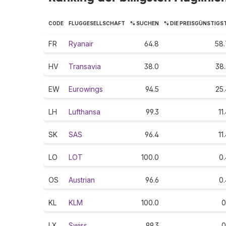
CODE
FLUGGESELLSCHAFT
% SUCHEN
% DIE PREISGÜNSTIGS
FR
Ryanair
64.8
58.
HV
Transavia
38.0
38.
EW
Eurowings
94.5
25.
LH
Lufthansa
99.3
11
SK
SAS
96.4
11
LO
LOT
100.0
0.
OS
Austrian
96.6
0.
KL
KLM
100.0
0
LX
Swiss
99.3
0