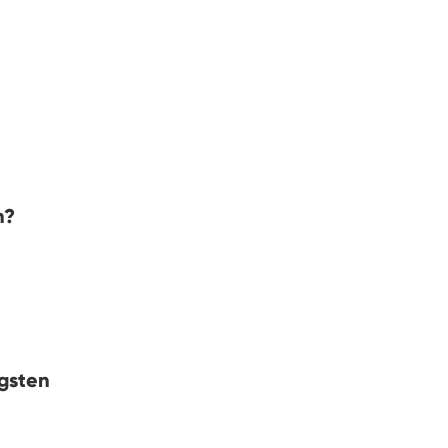
n?
gsten