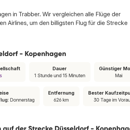
en in Trabber. Wir vergleichen alle Flüge der
 Airlines, um den billigsten Flug für die Strecke
seldorf - Kopenhagen
ellschaft
Dauer
Günstiger M
s
1 Stunde und 15 Minuten
Mai
eise
Entfernung
Bester Kaufzeitp
lug
: Donnerstag
626 km
30 Tage im Vora
en auf der Strecke Düsseldorf - Kopenha