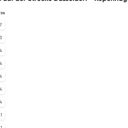
TEN
7
3
4
.4
.4
4
4
.1
.1