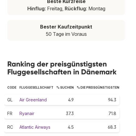
Beste Kurzreise
Hinflug
: Freitag,
Rückflug
: Montag
Bester Kaufzeitpunkt
50 Tage im Voraus
Ranking der preisgünstigsten
Fluggesellschaften in Dänemark
CODE
FLUGGESELLSCHAFT
% SUCHEN
% DIE PREISGÜNSTIGSTEN
GL
Air Greenland
4.9
94.3
FR
Ryanair
37.3
71.8
RC
Atlantic Airways
4.5
68.3