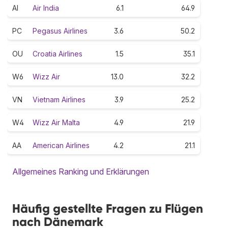
AI
Air India
6.1
64.9
PC
Pegasus Airlines
3.6
50.2
OU
Croatia Airlines
1.5
35.1
W6
Wizz Air
13.0
32.2
VN
Vietnam Airlines
3.9
25.2
W4
Wizz Air Malta
4.9
21.9
AA
American Airlines
4.2
21.1
Allgemeines Ranking und Erklärungen
Häufig gestellte Fragen zu Flügen
nach Dänemark