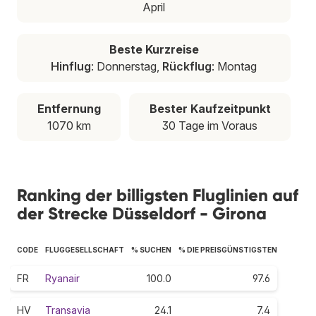
April
Beste Kurzreise
Hinflug
: Donnerstag,
Rückflug
: Montag
Entfernung
Bester Kaufzeitpunkt
1070 km
30 Tage im Voraus
Ranking der billigsten Fluglinien auf
der Strecke Düsseldorf - Girona
CODE
FLUGGESELLSCHAFT
% SUCHEN
% DIE PREISGÜNSTIGSTEN
FR
Ryanair
100.0
97.6
HV
Transavia
24.1
7.4