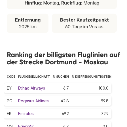
Hinflug
: Montag,
Rückflug
: Montag
Entfernung
Bester Kaufzeitpunkt
2025 km
60 Tage im Voraus
Ranking der billigsten Fluglinien auf
der Strecke Dortmund - Moskau
CODE
FLUGGESELLSCHAFT
% SUCHEN
% DIE PREISGÜNSTIGSTEN
EY
Etihad Airways
6.7
100.0
PC
Pegasus Airlines
42.8
99.8
EK
Emirates
69.2
72.9
MS
EgyptAir
6.7
0.0