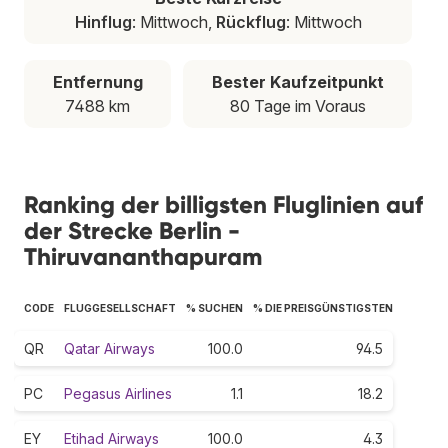
Hinflug
: Mittwoch,
Rückflug
: Mittwoch
Entfernung
Bester Kaufzeitpunkt
7488 km
80 Tage im Voraus
Ranking der billigsten Fluglinien auf
der Strecke Berlin -
Thiruvananthapuram
CODE
FLUGGESELLSCHAFT
% SUCHEN
% DIE PREISGÜNSTIGSTEN
QR
Qatar Airways
100.0
94.5
PC
Pegasus Airlines
1.1
18.2
EY
Etihad Airways
100.0
4.3