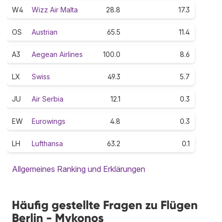
W4
Wizz Air Malta
28.8
17.3
OS
Austrian
65.5
11.4
A3
Aegean Airlines
100.0
8.6
LX
Swiss
49.3
5.7
JU
Air Serbia
12.1
0.3
EW
Eurowings
4.8
0.3
LH
Lufthansa
63.2
0.1
Allgemeines Ranking und Erklärungen
Häufig gestellte Fragen zu Flügen
Berlin - Mykonos