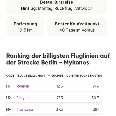
Beste Kurzreise
Hinflug
: Montag,
Rückflug
: Mittwoch
Entfernung
Bester Kaufzeitpunkt
1915 km
40 Tage im Voraus
Ranking der billigsten Fluglinien auf
der Strecke Berlin - Mykonos
CODE
FLUGGESELLSCHAFT
% SUCHEN
% DIE PREISGÜNSTIGSTEN
FR
Ryanair
12.8
97.6
U2
EasyJet
97.3
50.7
HV
Transavia
37.3
38.1