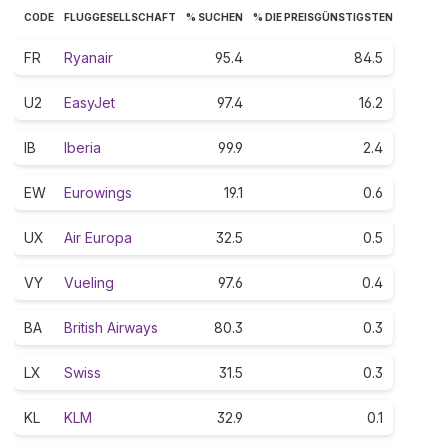
CODE
FLUGGESELLSCHAFT
% SUCHEN
% DIE PREISGÜNSTIGSTEN
FR
Ryanair
95.4
84.5
U2
EasyJet
97.4
16.2
IB
Iberia
99.9
2.4
EW
Eurowings
19.1
0.6
UX
Air Europa
32.5
0.5
VY
Vueling
97.6
0.4
BA
British Airways
80.3
0.3
LX
Swiss
31.5
0.3
KL
KLM
32.9
0.1