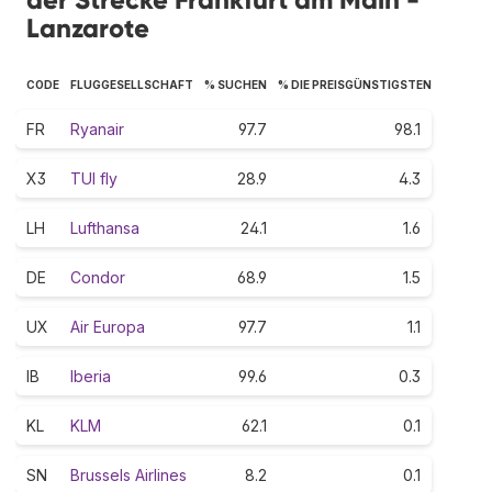
Lanzarote
CODE
FLUGGESELLSCHAFT
% SUCHEN
% DIE PREISGÜNSTIGSTEN
FR
Ryanair
97.7
98.1
X3
TUI fly
28.9
4.3
LH
Lufthansa
24.1
1.6
DE
Condor
68.9
1.5
UX
Air Europa
97.7
1.1
IB
Iberia
99.6
0.3
KL
KLM
62.1
0.1
SN
Brussels Airlines
8.2
0.1