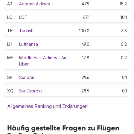
A3
Aegean Airlines
47.9
15.2
LO
LOT
67.1
10.1
TK
Turkish
100.0
3.3
LH
Lufthansa
49.0
0.2
ME
Middle East Airlines - Air
12.8
0.2
Liban
SR
SundAir
29.6
0.1
XQ
SunExpress
28.9
0.1
Allgemeines Ranking und Erklärungen
Häufig gestellte Fragen zu Flügen