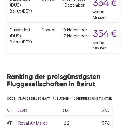
354 €
(DUS)
1 Dezember
Beirut (BEY)
Vor 110
Minuten
Düsseldorf
Condor
10 November
354 €
(DUS)
17 November
Beirut (BEY)
Vor 110
Minuten
Ranking der preisgünstigsten
Fluggesellschaften in Beirut
CODE
FLUGGESELLSCHAFT
% SUCHEN
% DIE PREISGÜNSTIGSTEN
VF
AJet
31.4
57.0
AT
Royal Air Maroc
2.2
37.6