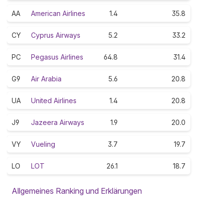
AA
American Airlines
1.4
35.8
CY
Cyprus Airways
5.2
33.2
PC
Pegasus Airlines
64.8
31.4
G9
Air Arabia
5.6
20.8
UA
United Airlines
1.4
20.8
J9
Jazeera Airways
1.9
20.0
VY
Vueling
3.7
19.7
LO
LOT
26.1
18.7
Allgemeines Ranking und Erklärungen