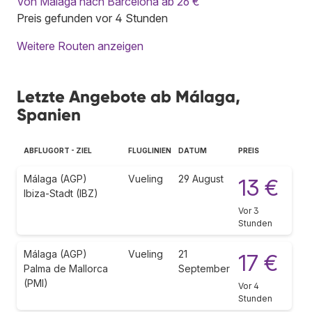
Von Málaga nach Barcelona ab 26 €
Preis gefunden vor 4 Stunden
Weitere Routen anzeigen
Letzte Angebote ab Málaga,
Spanien
ABFLUGORT - ZIEL
FLUGLINIEN
DATUM
PREIS
Málaga (AGP)
Vueling
29 August
13 €
Ibiza-Stadt (IBZ)
Vor 3
Stunden
Málaga (AGP)
Vueling
21
17 €
Palma de Mallorca
September
(PMI)
Vor 4
Stunden