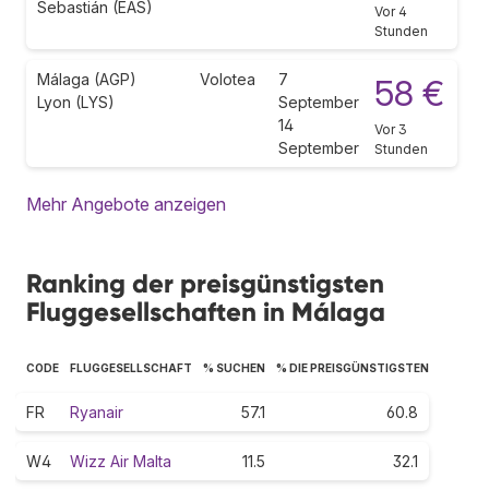
Sebastián (EAS)
Vor 4
Stunden
Málaga (AGP)
Volotea
7
58 €
Lyon (LYS)
September
14
Vor 3
September
Stunden
Mehr Angebote anzeigen
Ranking der preisgünstigsten
Fluggesellschaften in Málaga
CODE
FLUGGESELLSCHAFT
% SUCHEN
% DIE PREISGÜNSTIGSTEN
FR
Ryanair
57.1
60.8
W4
Wizz Air Malta
11.5
32.1