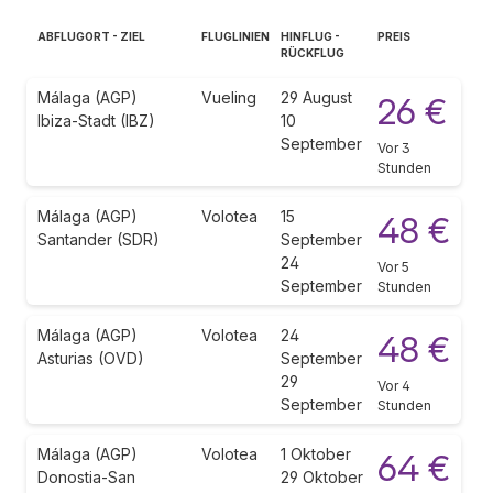
ABFLUGORT - ZIEL
FLUGLINIEN
HINFLUG -
PREIS
RÜCKFLUG
Málaga (AGP)
Vueling
29 August
26 €
Ibiza-Stadt (IBZ)
10
September
Vor 3
Stunden
Málaga (AGP)
Volotea
15
48 €
Santander (SDR)
September
24
Vor 5
September
Stunden
Málaga (AGP)
Volotea
24
48 €
Asturias (OVD)
September
29
Vor 4
September
Stunden
Málaga (AGP)
Volotea
1 Oktober
64 €
Donostia-San
29 Oktober