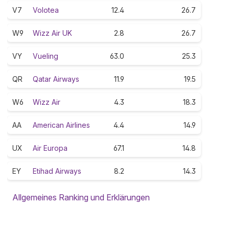
V7
Volotea
12.4
26.7
W9
Wizz Air UK
2.8
26.7
VY
Vueling
63.0
25.3
QR
Qatar Airways
11.9
19.5
W6
Wizz Air
4.3
18.3
AA
American Airlines
4.4
14.9
UX
Air Europa
67.1
14.8
EY
Etihad Airways
8.2
14.3
Allgemeines Ranking und Erklärungen