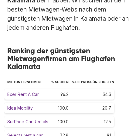
Kalamata
bei Trabber. Wir suchen auf den
besten Mietwagen-Webs nach dem
günstigsten Mietwagen in Kalamata oder an
jedem anderen Flughafen.
Ranking der günstigsten
Mietwagenfirmen am Flughafen
Kalamata
MIETUNTERNEHMEN
% SUCHEN
% DIE PREISGÜNSTIGSTEN
Exer Rent A Car
96.2
34.3
Idea Mobility
100.0
20.7
SurPrice Car Rentals
100.0
12.5
Selecta rent a car
72.8
9.1