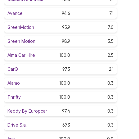
Avance
94.6
7.1
GreenMotion
95.9
7.0
Green Motion
98.9
3.5
Alma Car Hire
100.0
2.5
CarQ
97.3
2.1
Alamo
100.0
0.3
Thrifty
100.0
0.3
Keddy By Europcar
97.4
0.3
Drive S.a.
69.3
0.3
Avis
100.0
0.0