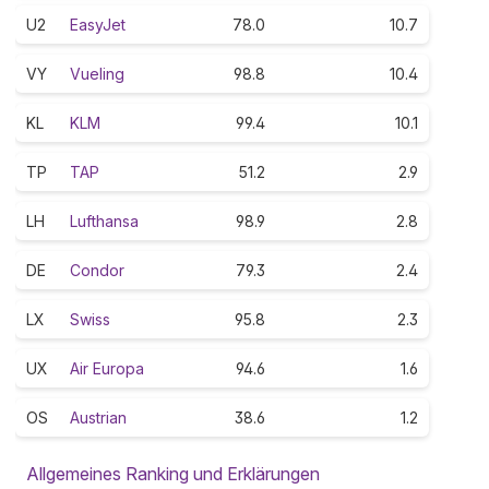
U2
EasyJet
78.0
10.7
VY
Vueling
98.8
10.4
KL
KLM
99.4
10.1
TP
TAP
51.2
2.9
LH
Lufthansa
98.9
2.8
DE
Condor
79.3
2.4
LX
Swiss
95.8
2.3
UX
Air Europa
94.6
1.6
OS
Austrian
38.6
1.2
Allgemeines Ranking und Erklärungen