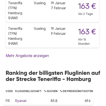
Teneriffa
Vueling
19 Januar
163 €
(TFN)
7 Februar
Hamburg
Vor 2 Tage
(HAM)
Teneriffa
Vueling
19 Januar
163 €
(TFN)
9 Februar
Hamburg
Vor 16
(HAM)
Stunden
Mehr Angebote anzeigen
Ranking der billigsten Fluglinien auf
der Strecke Teneriffa - Hamburg
CODE
FLUGGESELLSCHAFT
% SUCHEN
% DIE PREISGÜNSTIGSTEN
FR
Ryanair
85.8
69.6