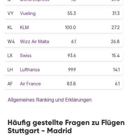
VY
Vueling
55.3
31.3
KL
KLM
100.0
27.2
W4
Wizz Air Malta
6.1
26.8
LX
Swiss
93.6
15.4
LH
Lufthansa
99.9
14.1
AF
Air France
83.8
6.1
Allgemeines Ranking und Erklärungen
Häufig gestellte Fragen zu Flügen
Stuttgart - Madrid