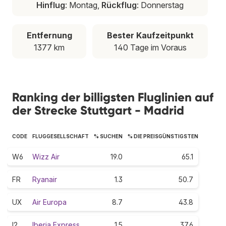
Hinflug
: Montag,
Rückflug
: Donnerstag
Entfernung
Bester Kaufzeitpunkt
1377 km
140 Tage im Voraus
Ranking der billigsten Fluglinien auf
der Strecke Stuttgart - Madrid
CODE
FLUGGESELLSCHAFT
% SUCHEN
% DIE PREISGÜNSTIGSTEN
W6
Wizz Air
19.0
65.1
FR
Ryanair
1.3
50.7
UX
Air Europa
8.7
43.8
I2
Iberia Express
1.5
37.6