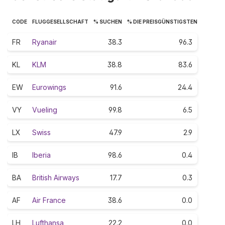
CODE
FLUGGESELLSCHAFT
% SUCHEN
% DIE PREISGÜNSTIGSTEN
FR
Ryanair
38.3
96.3
KL
KLM
38.8
83.6
EW
Eurowings
91.6
24.4
VY
Vueling
99.8
6.5
LX
Swiss
47.9
2.9
IB
Iberia
98.6
0.4
BA
British Airways
17.7
0.3
AF
Air France
38.6
0.0
LH
Lufthansa
22.2
0.0