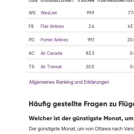
CODE
FLUGGESELLSCHAFT
% SUCHEN
% DIE PREISGÜNSTIGS
WS
WestJet
99.9
77.
F8
Flair Airlines
2.6
63.
PD
Porter Airlines
99.1
20.
AC
Air Canada
83.3
0.
TS
Air Transat
20.5
0.
Allgemeines Ranking und Erklärungen
Häufig gestellte Fragen zu Flü
Welcher ist der günstigste Monat, u
Der günstigste Monat, um von Ottawa nach Vancou