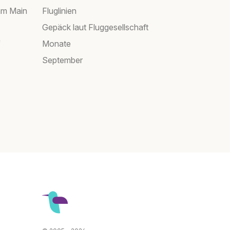
am Main
Fluglinien
Gepäck laut Fluggesellschaft
f
Monate
September