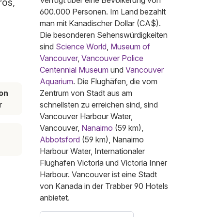
Verfügt über eine Bevölkerung von
ros,
600.000 Personen. Im Land bezahlt
man mit Kanadischer Dollar (CA$).
Die besonderen Sehenswürdigkeiten
sind
Science World
,
Museum of
Vancouver
,
Vancouver Police
Centennial Museum
und
Vancouver
Aquarium
. Die Flughäfen, die vom
on
Zentrum von Stadt aus am
r
schnellsten zu erreichen sind, sind
Vancouver Harbour Water,
Vancouver,
Nanaimo
(59 km),
Abbotsford
(59 km), Nanaimo
Harbour Water, Internationaler
Flughafen Victoria und Victoria Inner
Harbour. Vancouver ist eine Stadt
von Kanada in der Trabber 90 Hotels
anbietet.