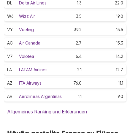
DL
Delta Air Lines
1.3
22.0
W6
Wizz Air
3.5
19.0
VY
Vueling
39.2
15.5
AC
Air Canada
2.7
15.3
V7
Volotea
6.4
14.2
LA
LATAM Airlines
2.1
12.7
AZ
ITA Airways
76.0
11.1
AR
Aerolíneas Argentinas
1.1
9.0
Allgemeines Ranking und Erklärungen