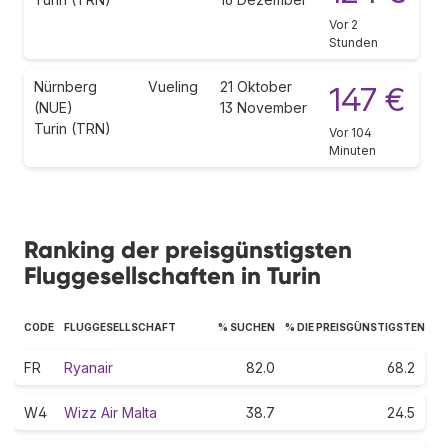
Vor 2
Stunden
Nürnberg
Vueling
21 Oktober
147 €
(NUE)
13 November
Turin (TRN)
Vor 104
Minuten
Ranking der preisgünstigsten
Fluggesellschaften in Turin
CODE
FLUGGESELLSCHAFT
% SUCHEN
% DIE PREISGÜNSTIGSTEN
FR
Ryanair
82.0
68.2
W4
Wizz Air Malta
38.7
24.5