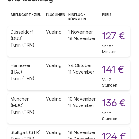
ABFLUGORT - ZIEL
FLUGLINIEN
HINFLUG -
PREIS
RÜCKFLUG
Düsseldorf
Vueling
1 November
127 €
(DUS)
18 November
Turin (TRN)
Vor 93
Minuten
Hannover
Vueling
24 Oktober
141 €
(HAJ)
11 November
Turin (TRN)
Vor 2
Stunden
München
Vueling
10 November
136 €
(MUC)
11 November
Turin (TRN)
Vor 2
Stunden
Stuttgart (STR)
Vueling
18 November
124 €
Turin (TRN)
16 Dezember