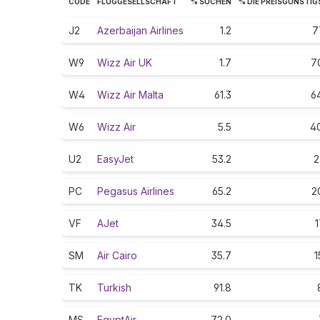
CODE
FLUGGESELLSCHAFT
% SUCHEN
% DIE PREISGÜNSTI
J2
Azerbaijan Airlines
1.2
7
W9
Wizz Air UK
1.7
7
W4
Wizz Air Malta
61.3
6
W6
Wizz Air
5.5
4
U2
EasyJet
53.2
2
PC
Pegasus Airlines
65.2
2
VF
AJet
34.5
1
SM
Air Cairo
35.7
1
TK
Turkish
91.8
MS
EgyptAir
72.0