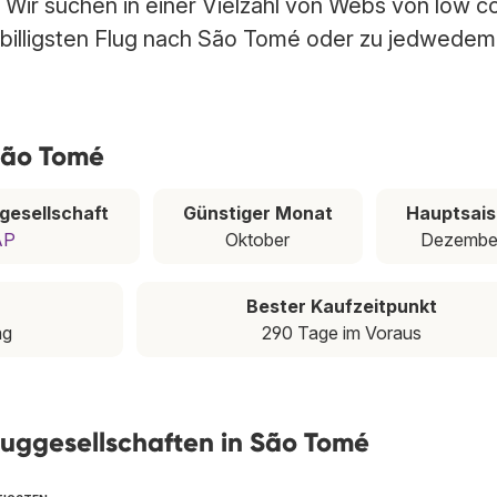
 Wir suchen in einer Vielzahl von Webs von low c
 billigsten Flug nach São Tomé oder zu jedwedem
São Tomé
ggesellschaft
Günstiger Monat
Hauptsai
AP
Oktober
Dezembe
Bester Kaufzeitpunkt
ag
290 Tage im Voraus
luggesellschaften in São Tomé