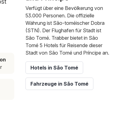
ost
Verfügt über eine Bevölkerung von
53.000 Personen. Die offizielle
Währung ist São-toméischer Dobra
(STN). Der Flughafen für Stadt ist
São Tomé. Trabber bietet in São
Tomé 5 Hotels für Reisende dieser
Stadt von São Tomé und Príncipe an.
son
r
Hotels in São Tomé
Fahrzeuge in São Tomé