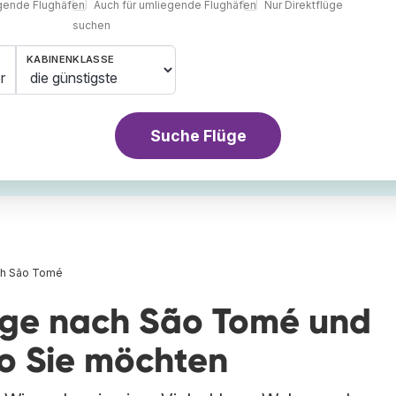
egende Flughäfen
Auch für umliegende Flughäfen
Nur Direktflüge
suchen
KABINENKLASSE
r
Suche Flüge
ch São Tomé
lüge nach São Tomé und
wo Sie möchten