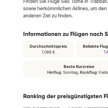
Finden Sie Flüge São Tomé in Trabber.
sowie herkömmlichen Airlines, um den
anderen Ziel zu finden.
Informationen zu Flügen nach 
Durchschnittspreis
Beliebte Flu
1.088 €
T
Beste Kurzreise
Hinflug
: Sonntag,
Rückflug
: Freit
Ranking der preisgünstigsten F