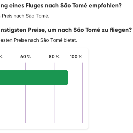
chung eines Fluges nach São Tomé empfohlen?
n Preis nach São Tomé.
ünstigsten Preise, um nach São Tomé zu fliegen?
e besten Preise nach São Tomé bietet.
%
60 %
80 %
100 %