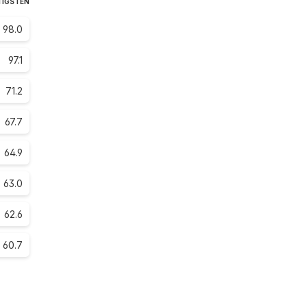
TIGSTEN
98.0
97.1
71.2
67.7
64.9
63.0
62.6
60.7