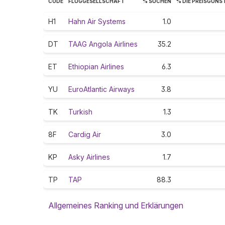
CODE
FLUGGESELLSCHAFT
% SUCHEN
% DIE PREISGÜNS
H1
Hahn Air Systems
1.0
DT
TAAG Angola Airlines
35.2
ET
Ethiopian Airlines
6.3
YU
EuroAtlantic Airways
3.8
TK
Turkish
1.3
8F
Cardig Air
3.0
KP
Asky Airlines
1.7
TP
TAP
88.3
Allgemeines Ranking und Erklärungen