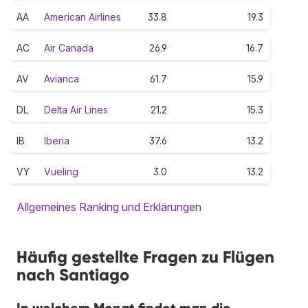
AA
American Airlines
33.8
19.3
AC
Air Canada
26.9
16.7
AV
Avianca
61.7
15.9
DL
Delta Air Lines
21.2
15.3
IB
Iberia
37.6
13.2
VY
Vueling
3.0
13.2
Allgemeines Ranking und Erklärungen
Häufig gestellte Fragen zu Flügen
nach Santiago
In welchem Monat findet man die