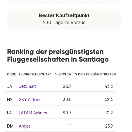
Bester Kaufzeitpunkt
230 Tage im Voraus
Ranking der preisgünstigsten
Fluggesellschaften in Santiago
CODE
FLUGGESELLSCHAFT
% SUCHEN
% DIE PREISGÜNSTIGSTEN
JA
JetSmart
28.7
43.3
H2
SKY Airline
30.0
42.4
LA
LATAM Airlines
90.7
31.2
DM
Arajet
1.1
25.9