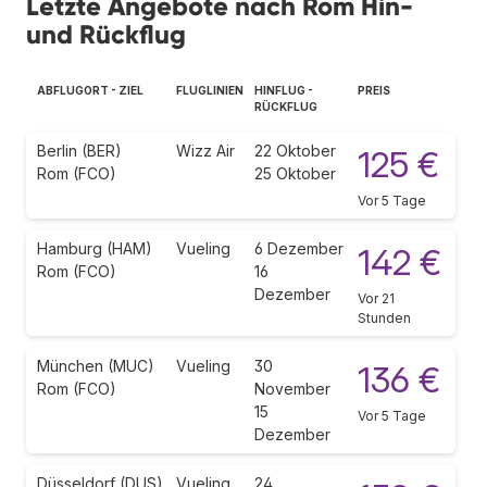
Letzte Angebote nach Rom Hin-
und Rückflug
ABFLUGORT - ZIEL
FLUGLINIEN
HINFLUG -
PREIS
RÜCKFLUG
Berlin (BER)
Wizz Air
22 Oktober
125 €
Rom (FCO)
25 Oktober
Vor 5 Tage
Hamburg (HAM)
Vueling
6 Dezember
142 €
Rom (FCO)
16
Dezember
Vor 21
Stunden
München (MUC)
Vueling
30
136 €
Rom (FCO)
November
15
Vor 5 Tage
Dezember
Düsseldorf (DUS)
Vueling
24