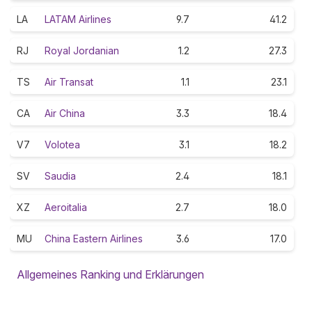
LA
LATAM Airlines
9.7
41.2
RJ
Royal Jordanian
1.2
27.3
TS
Air Transat
1.1
23.1
CA
Air China
3.3
18.4
V7
Volotea
3.1
18.2
SV
Saudia
2.4
18.1
XZ
Aeroitalia
2.7
18.0
MU
China Eastern Airlines
3.6
17.0
Allgemeines Ranking und Erklärungen