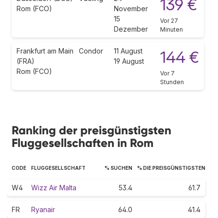
139 €
Rom (FCO)
November
15
Vor 27
Dezember
Minuten
Frankfurt am Main
Condor
11 August
144 €
(FRA)
19 August
Rom (FCO)
Vor 7
Stunden
Ranking der preisgünstigsten
Fluggesellschaften in Rom
CODE
FLUGGESELLSCHAFT
% SUCHEN
% DIE PREISGÜNSTIGSTEN
W4
Wizz Air Malta
53.4
61.7
FR
Ryanair
64.0
41.4