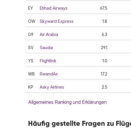
EY
Etihad Airways
67.5
OW
Skyward Express
1.8
G9
Air Arabia
6.3
SV
Saudia
29.1
YS
Flightlink
1.0
WB
RwandAir
17.2
KP
Asky Airlines
2.5
Allgemeines Ranking und Erklärungen
Häufig gestellte Fragen zu Flü