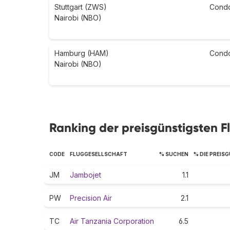
Stuttgart (ZWS)
Cond
Nairobi (NBO)
Hamburg (HAM)
Cond
Nairobi (NBO)
Ranking der preisgünstigsten Fl
CODE
FLUGGESELLSCHAFT
% SUCHEN
% DIE PREIS
JM
Jambojet
1.1
PW
Precision Air
2.1
TC
Air Tanzania Corporation
6.5