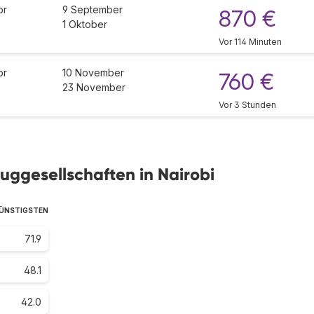
or
9 September
870 €
1 Oktober
Vor 114 Minuten
or
10 November
760 €
23 November
Vor 3 Stunden
uggesellschaften in Nairobi
GÜNSTIGSTEN
71.9
48.1
42.0