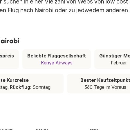
ir suchen in einer Vielzahl von Webs von low cost
sten Flug nach Nairobi oder zu jedwedem anderen 
airobi
spreis
Beliebte Fluggesellschaft
Günstiger M
Kenya Airways
Februar
te Kurzreise
Bester Kaufzeitpunk
stag,
Rückflug
: Sonntag
360 Tage im Voraus