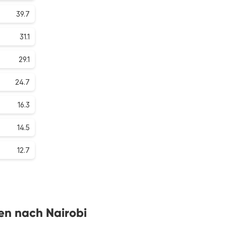
39.7
31.1
29.1
24.7
16.3
14.5
12.7
gen nach Nairobi