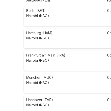
ABFLUGORT - ZIEL
FL
Berlin (BER)
C
Nairobi (NBO)
Hamburg (HAM)
C
Nairobi (NBO)
Frankfurt am Main (FRA)
C
Nairobi (NBO)
München (MUC)
C
Nairobi (NBO)
Hannover (ZVR)
C
Nairobi (NBO)