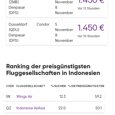
(ZMB)
November
Denpasar
8
Vor 12 Stunden
(DPS)
November
Düsseldorf
Condor
5
1.450 €
(QDU)
November
Denpasar
8
Vor 10 Stunden
(DPS)
November
Ranking der preisgünstigsten
Fluggesellschaften in Indonesien
CODE
FLUGGESELLSCHAFT
% SUCHEN
% DIE PREISGÜNSTIGSTEN
IW
Wings Air
12.3
59.2
QZ
Indonesia AirAsia
22.0
50.1