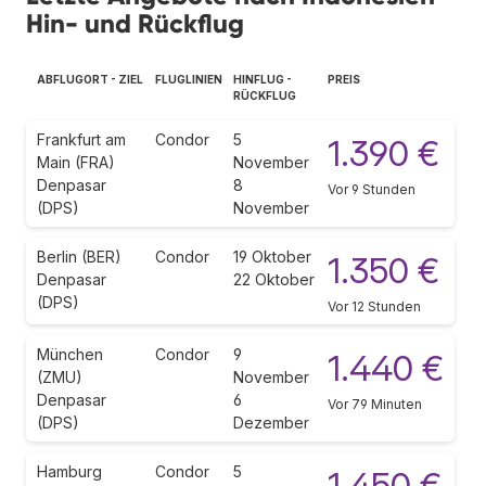
Hin- und Rückflug
ABFLUGORT - ZIEL
FLUGLINIEN
HINFLUG -
PREIS
RÜCKFLUG
Frankfurt am
Condor
5
1.390 €
Main (FRA)
November
Denpasar
8
Vor 9 Stunden
(DPS)
November
Berlin (BER)
Condor
19 Oktober
1.350 €
Denpasar
22 Oktober
(DPS)
Vor 12 Stunden
München
Condor
9
1.440 €
(ZMU)
November
Denpasar
6
Vor 79 Minuten
(DPS)
Dezember
Hamburg
Condor
5
1.450 €