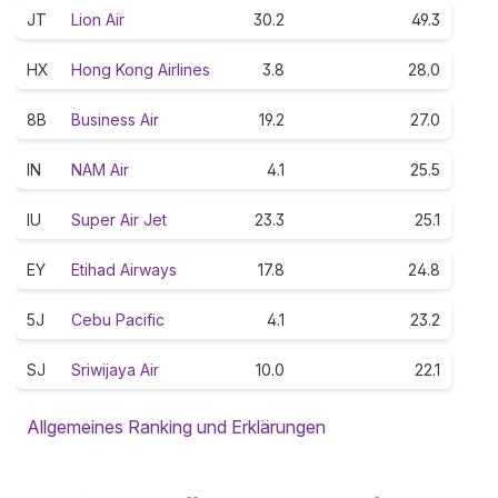
JT
Lion Air
30.2
49.3
HX
Hong Kong Airlines
3.8
28.0
8B
Business Air
19.2
27.0
IN
NAM Air
4.1
25.5
IU
Super Air Jet
23.3
25.1
EY
Etihad Airways
17.8
24.8
5J
Cebu Pacific
4.1
23.2
SJ
Sriwijaya Air
10.0
22.1
Allgemeines Ranking und Erklärungen