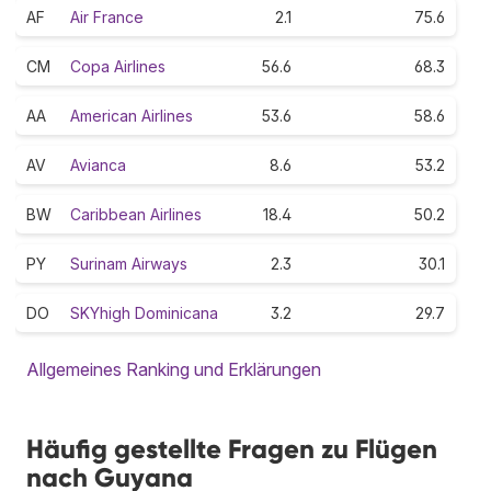
AF
Air France
2.1
75.6
CM
Copa Airlines
56.6
68.3
AA
American Airlines
53.6
58.6
AV
Avianca
8.6
53.2
BW
Caribbean Airlines
18.4
50.2
PY
Surinam Airways
2.3
30.1
DO
SKYhigh Dominicana
3.2
29.7
Allgemeines Ranking und Erklärungen
Häufig gestellte Fragen zu Flügen
nach Guyana