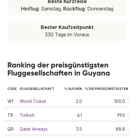
Beste Kurzreise
Hinflug
: Samstag,
Rückflug
: Donnerstag
Bester Kaufzeitpunkt
330 Tage im Voraus
Ranking der preisgünstigsten
Fluggesellschaften in Guyana
CODE
FLUGGESELLSCHAFT
% SUCHEN
% DIE PREISGÜNSTIGSTEN
W1
World Ticket
2.0
100.0
TK
Turkish
4.1
99.5
QR
Qatar Airways
3.5
88.8