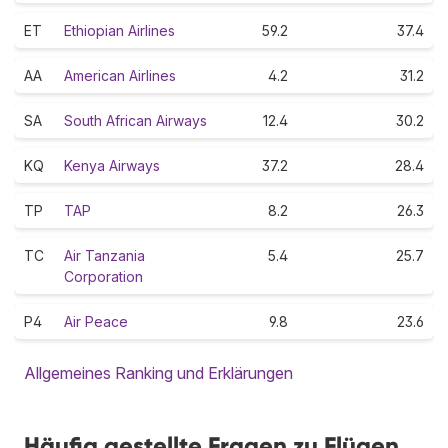
ET
Ethiopian Airlines
59.2
37.4
AA
American Airlines
4.2
31.2
SA
South African Airways
12.4
30.2
KQ
Kenya Airways
37.2
28.4
TP
TAP
8.2
26.3
TC
Air Tanzania
5.4
25.7
Corporation
P4
Air Peace
9.8
23.6
Allgemeines Ranking und Erklärungen
Häufig gestellte Fragen zu Flügen