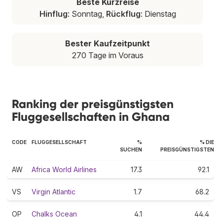
Beste Kurzreise
Hinflug
: Sonntag,
Rückflug
: Dienstag
Bester Kaufzeitpunkt
270 Tage im Voraus
Ranking der preisgünstigsten
Fluggesellschaften in Ghana
CODE
FLUGGESELLSCHAFT
%
% DIE
SUCHEN
PREISGÜNSTIGSTEN
AW
Africa World Airlines
17.3
92.1
VS
Virgin Atlantic
1.7
68.2
OP
Chalks Ocean
4.1
44.4