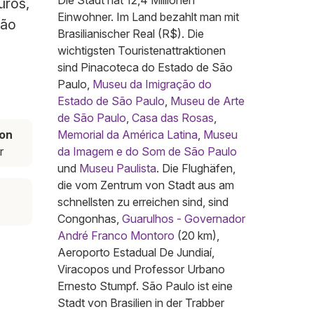
Die Stadt hat 12,4 Millionen
üros,
Einwohner. Im Land bezahlt man mit
São
Brasilianischer Real (R$). Die
wichtigsten Touristenattraktionen
sind Pinacoteca do Estado de São
Paulo,
Museu da Imigração do
Estado de São Paulo
,
Museu de Arte
de São Paulo
,
Casa das Rosas
,
on
Memorial da América Latina
,
Museu
r
da Imagem e do Som de São Paulo
und
Museu Paulista
. Die Flughäfen,
die vom Zentrum von Stadt aus am
schnellsten zu erreichen sind, sind
Congonhas,
Guarulhos - Governador
André Franco Montoro
(20 km),
Aeroporto Estadual De Jundiaí,
Viracopos und Professor Urbano
Ernesto Stumpf. São Paulo ist eine
Stadt von Brasilien in der Trabber