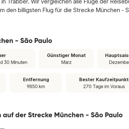
n Trabber. Wir vergleichen alle Flüge der Reiseb
m den billigsten Flug für die Strecke München - 
chen - São Paulo
uer
Günstiger Monat
Hauptsais
nd 30 Minuten
März
Dezembe
Entfernung
Bester Kaufzeitpunkt
9850 km
270 Tage im Voraus
en auf der Strecke München - São Paulo