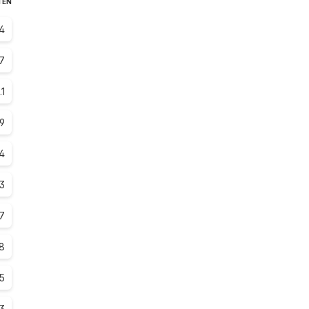
TEN
4
7
.1
.9
4
.3
.7
.8
.5
.3