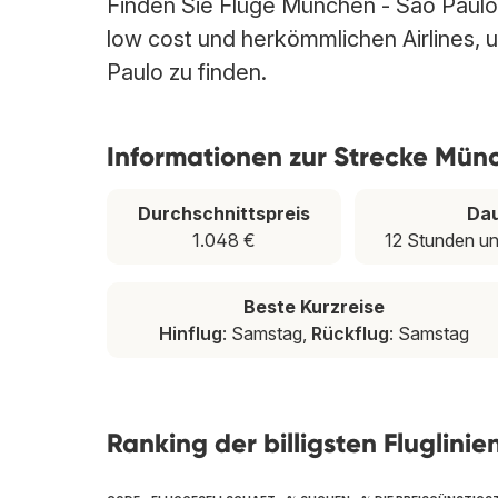
Finden Sie Flüge München - São Paulo i
low cost und herkömmlichen Airlines, u
Paulo zu finden.
Informationen zur Strecke Mün
Durchschnittspreis
Da
1.048 €
12 Stunden u
Beste Kurzreise
Hinflug
: Samstag,
Rückflug
: Samstag
Ranking der billigsten Fluglini