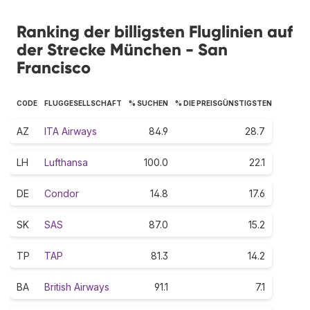
Ranking der billigsten Fluglinien auf
der Strecke München - San
Francisco
CODE
FLUGGESELLSCHAFT
% SUCHEN
% DIE PREISGÜNSTIGSTEN
AZ
ITA Airways
84.9
28.7
LH
Lufthansa
100.0
22.1
DE
Condor
14.8
17.6
SK
SAS
87.0
15.2
TP
TAP
81.3
14.2
BA
British Airways
91.1
7.1