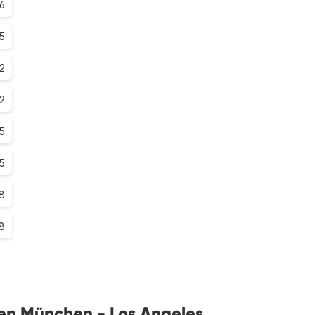
.6
.5
.2
.2
.5
.5
.8
.8
gen München - Los Angeles