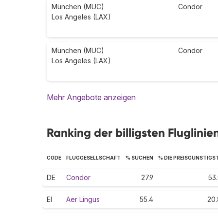
München (MUC)
Condor
Los Angeles (LAX)
München (MUC)
Condor
Los Angeles (LAX)
Mehr Angebote anzeigen
Ranking der billigsten Fluglini
CODE
FLUGGESELLSCHAFT
% SUCHEN
% DIE PREISGÜNSTIGS
DE
Condor
27.9
53
EI
Aer Lingus
55.4
20.