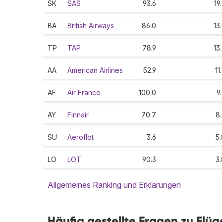
SK
SAS
93.6
19
BA
British Airways
86.0
13
TP
TAP
78.9
13
AA
American Airlines
52.9
11
AF
Air France
100.0
9
AY
Finnair
70.7
8
SU
Aeroflot
3.6
5
LO
LOT
90.3
3
Allgemeines Ranking und Erklärungen
Häufig gestellte Fragen zu Flü