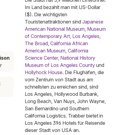
Die Stadt hat 3,9 Millionen Einwohner.
Im Land bezahlt man mit US-Dollar
($). Die wichtigsten
Touristenattraktionen sind
Japanese
American National Museum
,
Museum
of Contemporary Art, Los Angeles
,
The Broad
,
California African
American Museum
,
California
ison
Science Center
,
National History
r
Museum of Los Angeles County
und
Hollyhock House
. Die Flughäfen, die
vom Zentrum von Stadt aus am
t
schnellsten zu erreichen sind, sind
Los Angeles, Hollywood Burbank,
Long Beach, Van Nuys, John Wayne,
San Bernardino und Southern
California Logistics. Trabber bietet in
Los Angeles 396 Hotels für Reisende
dieser Stadt von USA an.