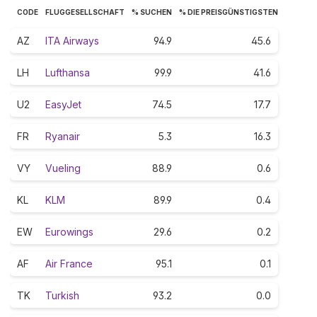
CODE
FLUGGESELLSCHAFT
% SUCHEN
% DIE PREISGÜNSTIGSTEN
AZ
ITA Airways
94.9
45.6
LH
Lufthansa
99.9
41.6
U2
EasyJet
74.5
17.7
FR
Ryanair
5.3
16.3
VY
Vueling
88.9
0.6
KL
KLM
89.9
0.4
EW
Eurowings
29.6
0.2
AF
Air France
95.1
0.1
TK
Turkish
93.2
0.0