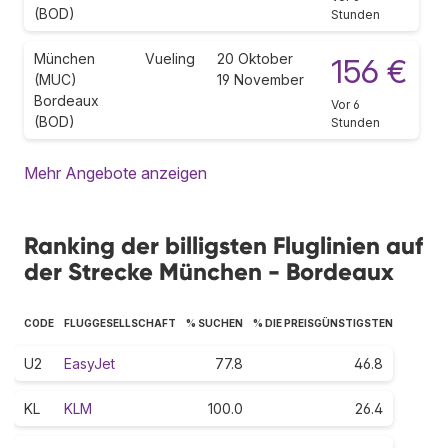
(BOD)
Stunden
München
Vueling
20 Oktober
156 €
(MUC)
19 November
Bordeaux
Vor 6
(BOD)
Stunden
Mehr Angebote anzeigen
Ranking der billigsten Fluglinien auf
der Strecke München - Bordeaux
CODE
FLUGGESELLSCHAFT
% SUCHEN
% DIE PREISGÜNSTIGSTEN
U2
EasyJet
77.8
46.8
KL
KLM
100.0
26.4