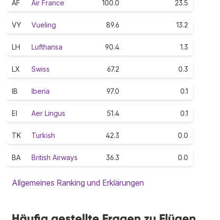
AF
Air France
100.0
23.5
VY
Vueling
89.6
13.2
LH
Lufthansa
90.4
1.3
LX
Swiss
67.2
0.3
IB
Iberia
97.0
0.1
EI
Aer Lingus
51.4
0.1
TK
Turkish
42.3
0.0
BA
British Airways
36.3
0.0
Allgemeines Ranking und Erklärungen
Häufig gestellte Fragen zu Flügen