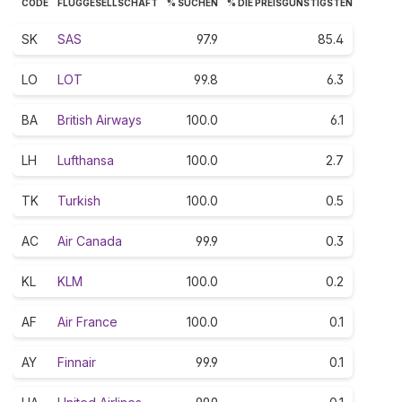
CODE
FLUGGESELLSCHAFT
% SUCHEN
% DIE PREISGÜNSTIGSTEN
SK
SAS
97.9
85.4
LO
LOT
99.8
6.3
BA
British Airways
100.0
6.1
LH
Lufthansa
100.0
2.7
TK
Turkish
100.0
0.5
AC
Air Canada
99.9
0.3
KL
KLM
100.0
0.2
AF
Air France
100.0
0.1
AY
Finnair
99.9
0.1