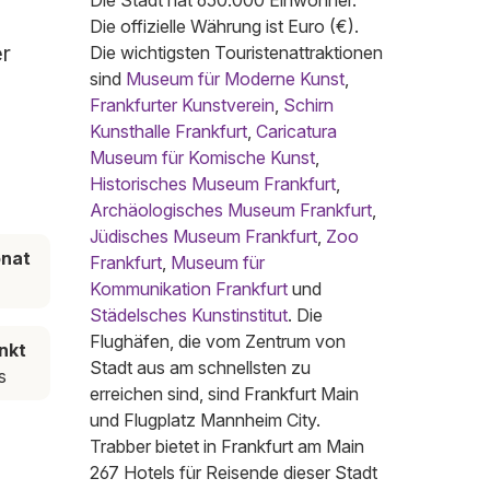
Die Stadt hat 650.000 Einwohner.
Die offizielle Währung ist Euro (€).
er
Die wichtigsten Touristenattraktionen
sind
Museum für Moderne Kunst
,
Frankfurter Kunstverein
,
Schirn
Kunsthalle Frankfurt
,
Caricatura
Museum für Komische Kunst
,
Historisches Museum Frankfurt
,
Archäologisches Museum Frankfurt
,
Jüdisches Museum Frankfurt
,
Zoo
onat
Frankfurt
,
Museum für
Kommunikation Frankfurt
und
Städelsches Kunstinstitut
. Die
Flughäfen, die vom Zentrum von
nkt
Stadt aus am schnellsten zu
s
erreichen sind, sind Frankfurt Main
und Flugplatz Mannheim City.
Trabber bietet in Frankfurt am Main
267 Hotels für Reisende dieser Stadt