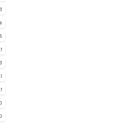
.3
.6
.5
.1
.3
.1
.1
0
0