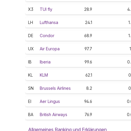
X3
TUI fly
28.9
4
LH
Lufthansa
24.1
1
DE
Condor
68.9
1
UX
Air Europa
97.7
1
IB
Iberia
99.6
0
KL
KLM
62.1
0
SN
Brussels Airlines
8.2
0
EI
Aer Lingus
94.6
0.
BA
British Airways
76.9
0.
Allgemeines Ranking und Erklärungen