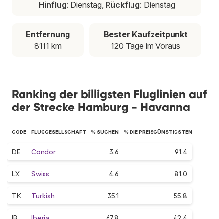
Hinflug
: Dienstag,
Rückflug
: Dienstag
Entfernung
Bester Kaufzeitpunkt
8111 km
120 Tage im Voraus
Ranking der billigsten Fluglinien auf
der Strecke Hamburg - Havanna
CODE
FLUGGESELLSCHAFT
% SUCHEN
% DIE PREISGÜNSTIGSTEN
DE
Condor
3.6
91.4
LX
Swiss
4.6
81.0
TK
Turkish
35.1
55.8
IB
Iberia
67.8
42.4