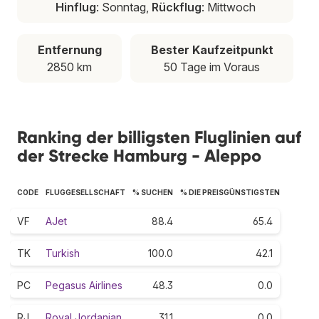
Hinflug
: Sonntag,
Rückflug
: Mittwoch
Entfernung
Bester Kaufzeitpunkt
2850 km
50 Tage im Voraus
Ranking der billigsten Fluglinien auf
der Strecke Hamburg - Aleppo
CODE
FLUGGESELLSCHAFT
% SUCHEN
% DIE PREISGÜNSTIGSTEN
VF
AJet
88.4
65.4
TK
Turkish
100.0
42.1
PC
Pegasus Airlines
48.3
0.0
RJ
Royal Jordanian
31.1
0.0