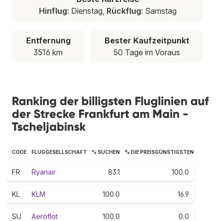
Hinflug
: Dienstag,
Rückflug
: Samstag
Entfernung
Bester Kaufzeitpunkt
3516 km
50 Tage im Voraus
Ranking der billigsten Fluglinien auf
der Strecke Frankfurt am Main -
Tscheljabinsk
CODE
FLUGGESELLSCHAFT
% SUCHEN
% DIE PREISGÜNSTIGSTEN
FR
Ryanair
83.1
100.0
KL
KLM
100.0
16.9
SU
Aeroflot
100.0
0.0