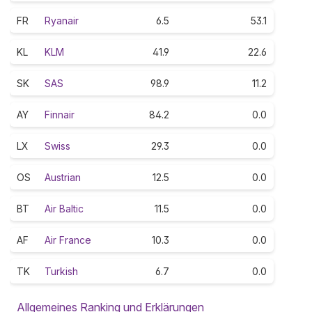
FR
Ryanair
6.5
53.1
KL
KLM
41.9
22.6
SK
SAS
98.9
11.2
AY
Finnair
84.2
0.0
LX
Swiss
29.3
0.0
OS
Austrian
12.5
0.0
BT
Air Baltic
11.5
0.0
AF
Air France
10.3
0.0
TK
Turkish
6.7
0.0
Allgemeines Ranking und Erklärungen