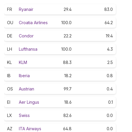
FR
Ryanair
29.4
83.0
OU
Croatia Airlines
100.0
64.2
DE
Condor
22.2
19.4
LH
Lufthansa
100.0
4.3
KL
KLM
88.3
2.5
IB
Iberia
18.2
0.8
OS
Austrian
99.7
0.4
EI
Aer Lingus
18.6
0.1
LX
Swiss
82.6
0.0
AZ
ITA Airways
64.8
0.0