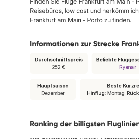
Finden Sie Flüge Frankfurt am Main - P
Reisebüros, low cost und herkömmlichen
Frankfurt am Main - Porto zu finden.
Informationen zur Strecke Fran
Durchschnittspreis
Beliebte Fluggese
252 €
Ryanair
Hauptsaison
Beste Kurzre
Dezember
Hinflug
: Montag,
Rück
Ranking der billigsten Fluglini