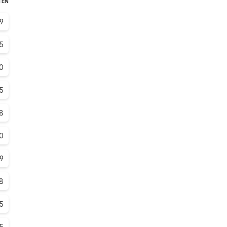
TEN
.9
.5
.0
.5
.8
.0
.9
8
.5
.5