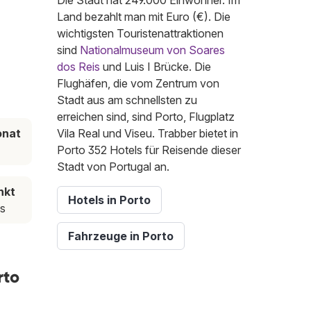
Die Stadt hat 249.000 Einwohner. Im
Land bezahlt man mit Euro (€). Die
wichtigsten Touristenattraktionen
sind
Nationalmuseum von Soares
dos Reis
und Luis I Brücke. Die
Flughäfen, die vom Zentrum von
Stadt aus am schnellsten zu
erreichen sind, sind Porto, Flugplatz
onat
Vila Real und Viseu. Trabber bietet in
Porto 352 Hotels für Reisende dieser
Stadt von Portugal an.
nkt
Hotels in Porto
us
Fahrzeuge in Porto
rto