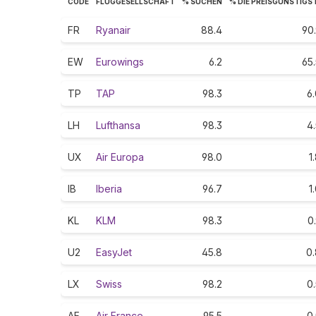
CODE
FLUGGESELLSCHAFT
% SUCHEN
% DIE PREISGÜNSTIGS
FR
Ryanair
88.4
90
EW
Eurowings
6.2
65
TP
TAP
98.3
6
LH
Lufthansa
98.3
4
UX
Air Europa
98.0
1
IB
Iberia
96.7
1
KL
KLM
98.3
0
U2
EasyJet
45.8
0.
LX
Swiss
98.2
0
AF
Air France
95.5
0