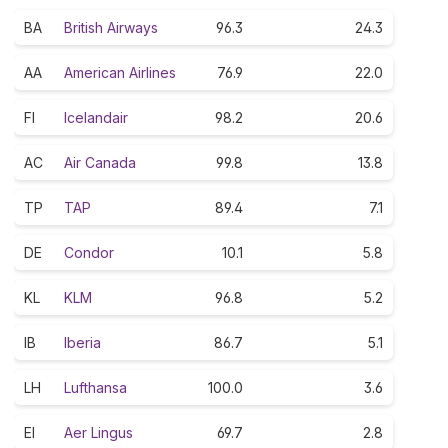
BA
British Airways
96.3
24.3
AA
American Airlines
76.9
22.0
FI
Icelandair
98.2
20.6
AC
Air Canada
99.8
13.8
TP
TAP
89.4
7.1
DE
Condor
10.1
5.8
KL
KLM
96.8
5.2
IB
Iberia
86.7
5.1
LH
Lufthansa
100.0
3.6
EI
Aer Lingus
69.7
2.8