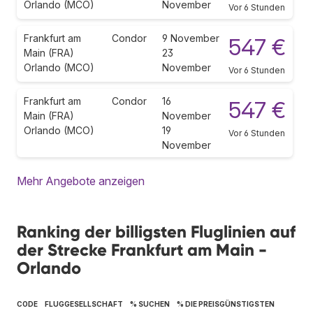
Orlando (MCO)
November
Vor 6 Stunden
Frankfurt am
Condor
9 November
547 €
Main (FRA)
23
Orlando (MCO)
November
Vor 6 Stunden
Frankfurt am
Condor
16
547 €
Main (FRA)
November
Orlando (MCO)
19
Vor 6 Stunden
November
Mehr Angebote anzeigen
Ranking der billigsten Fluglinien auf
der Strecke Frankfurt am Main -
Orlando
CODE
FLUGGESELLSCHAFT
% SUCHEN
% DIE PREISGÜNSTIGSTEN