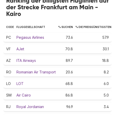
Ranking der billigsten Fluglinien auf
der Strecke Frankfurt am Main -
Kairo
CODE
FLUGGESELLSCHAFT
% SUCHEN
% DIE PREISGÜNSTIGSTEN
PC
Pegasus Airlines
73.6
57.9
VF
AJet
70.8
30.1
AZ
ITA Airways
89.7
18.8
RO
Romanian Air Transport
20.6
8.2
LO
LOT
68.8
6.0
SM
Air Cairo
86.8
5.0
RJ
Royal Jordanian
96.9
3.4