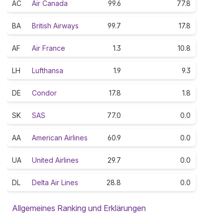
AC
Air Canada
99.6
77.8
BA
British Airways
99.7
17.8
AF
Air France
1.3
10.8
LH
Lufthansa
1.9
9.3
DE
Condor
17.8
1.8
SK
SAS
77.0
0.0
AA
American Airlines
60.9
0.0
UA
United Airlines
29.7
0.0
DL
Delta Air Lines
28.8
0.0
Allgemeines Ranking und Erklärungen