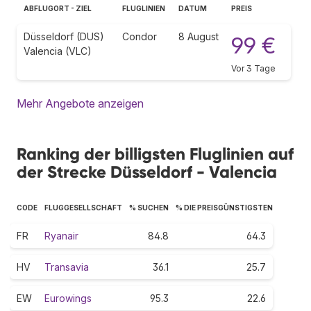
ABFLUGORT - ZIEL
FLUGLINIEN
DATUM
PREIS
Düsseldorf (DUS)
Condor
8 August
99 €
Valencia (VLC)
Vor 3 Tage
Mehr Angebote anzeigen
Ranking der billigsten Fluglinien auf
der Strecke Düsseldorf - Valencia
CODE
FLUGGESELLSCHAFT
% SUCHEN
% DIE PREISGÜNSTIGSTEN
FR
Ryanair
84.8
64.3
HV
Transavia
36.1
25.7
EW
Eurowings
95.3
22.6