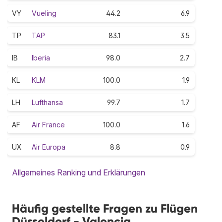
VY
Vueling
44.2
6.9
TP
TAP
83.1
3.5
IB
Iberia
98.0
2.7
KL
KLM
100.0
1.9
LH
Lufthansa
99.7
1.7
AF
Air France
100.0
1.6
UX
Air Europa
8.8
0.9
Allgemeines Ranking und Erklärungen
Häufig gestellte Fragen zu Flügen
Düsseldorf - Valencia