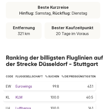
Beste Kurzreise
Hinflug
: Samstag,
Rückflug
: Dienstag
Entfernung
Bester Kaufzeitpunkt
321 km
20 Tage im Voraus
Ranking der billigsten Fluglinien auf
der Strecke Düsseldorf - Stuttgart
CODE
FLUGGESELLSCHAFT
% SUCHEN
% DIE PREISGÜNSTIGSTEN
EW
Eurowings
99.8
43.1
KL
KLM
100.0
40.5
LH
Lufthansa
100.0
16.1