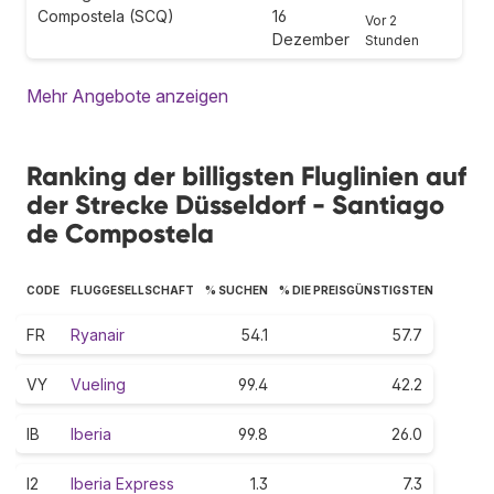
Compostela (SCQ)
16
Vor 2
Dezember
Stunden
Mehr Angebote anzeigen
Ranking der billigsten Fluglinien auf
der Strecke Düsseldorf - Santiago
de Compostela
CODE
FLUGGESELLSCHAFT
% SUCHEN
% DIE PREISGÜNSTIGSTEN
FR
Ryanair
54.1
57.7
VY
Vueling
99.4
42.2
IB
Iberia
99.8
26.0
I2
Iberia Express
1.3
7.3