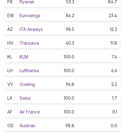
FR
Ryanair
53.3
84.7
EW
Eurowings
86.2
23.4
AZ
ITA Airways
98.5
12.2
HV
Transavia
40.3
11.8
KL
KLM
100.0
7.4
LH
Lufthansa
100.0
6.6
VY
Vueling
96.8
2.2
LX
Swiss
100.0
1.7
AF
Air France
100.0
0.1
OS
Austrian
98.8
0.0