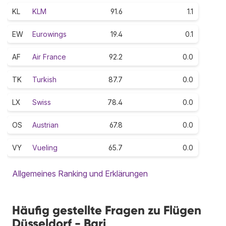
KL
KLM
91.6
1.1
EW
Eurowings
19.4
0.1
AF
Air France
92.2
0.0
TK
Turkish
87.7
0.0
LX
Swiss
78.4
0.0
OS
Austrian
67.8
0.0
VY
Vueling
65.7
0.0
Allgemeines Ranking und Erklärungen
Häufig gestellte Fragen zu Flügen
Düsseldorf - Bari