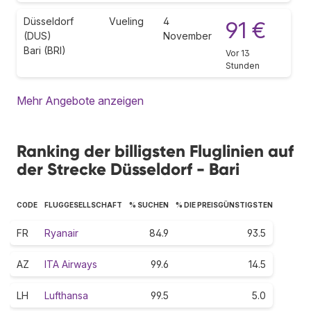
Düsseldorf
Vueling
4
91 €
(DUS)
November
Bari (BRI)
Vor 13
Stunden
Mehr Angebote anzeigen
Ranking der billigsten Fluglinien auf
der Strecke Düsseldorf - Bari
CODE
FLUGGESELLSCHAFT
% SUCHEN
% DIE PREISGÜNSTIGSTEN
FR
Ryanair
84.9
93.5
AZ
ITA Airways
99.6
14.5
LH
Lufthansa
99.5
5.0