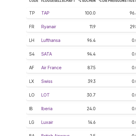
CODE
FLUGGESELLSCHAFT
% SUCHEN
% DIE PREISGÜNSTIGS
TP
TAP
100.0
96.
FR
Ryanair
11.9
29
LH
Lufthansa
96.4
0.
S4
SATA
94.4
0.
AF
Air France
87.5
0.
LX
Swiss
39.3
0.
LO
LOT
30.7
0.
IB
Iberia
24.0
0.
LG
Luxair
14.6
0.
BA
British Airways
2.5
0.