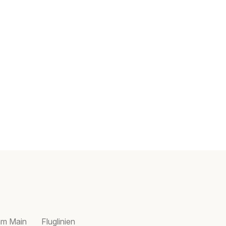
am Main
Fluglinien