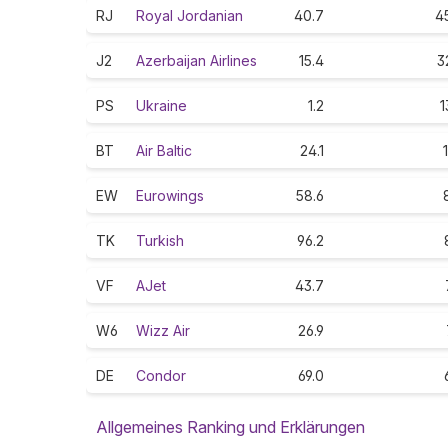
RJ
Royal Jordanian
40.7
4
J2
Azerbaijan Airlines
15.4
3
PS
Ukraine
1.2
1
BT
Air Baltic
24.1
EW
Eurowings
58.6
TK
Turkish
96.2
VF
AJet
43.7
W6
Wizz Air
26.9
DE
Condor
69.0
Allgemeines Ranking und Erklärungen