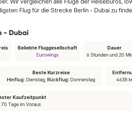
ber. Wir vergleichen alle Flüge der Reisebüros, lo
igsten Flug für die Strecke Berlin - Dubai zu finde
n - Dubai
reis
Beliebte Fluggesellschaft
Dauer
Eurowings
6 Stunden und 20 Mi
Beste Kurzreise
Entfern
Hinflug
: Dienstag,
Rückflug
: Donnerstag
4638 
ester Kaufzeitpunkt
70 Tage im Voraus