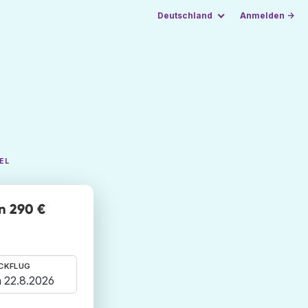
Deutschland
Anmelden →
EL
on 290 €
CKFLUG