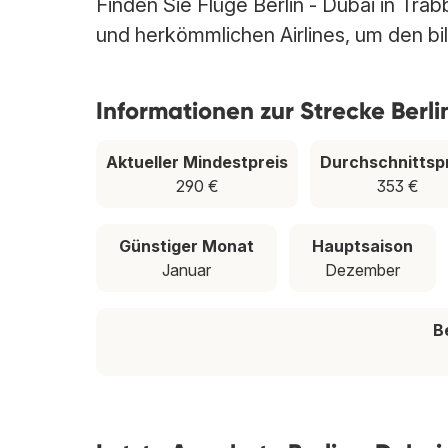
Finden Sie Flüge Berlin - Dubai in Trab
und herkömmlichen Airlines, um den bill
Informationen zur Strecke Berli
Aktueller Mindestpreis
Durchschnittsp
290 €
353 €
Günstiger Monat
Hauptsaison
Januar
Dezember
B