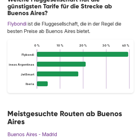
günstigsten Tarife für die Strecke ab
Buenos Aires?
Flybondi
ist die Fluggesellschaft, die in der Regel die
besten Preise ab Buenos Aires bietet.
0 %
10 %
20 %
30 %
40 %
Flybondi
Aerolíneas Argentinas
JetSmart
Iberia
Meistgesuchte Routen ab Buenos
Aires
Buenos Aires - Madrid