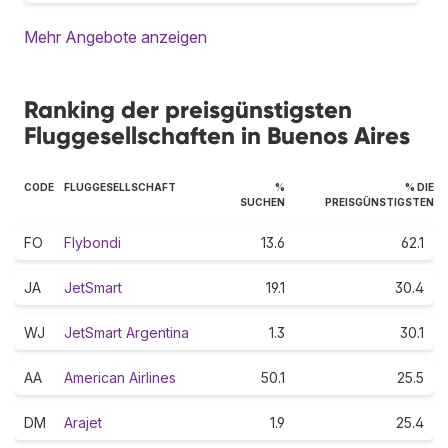
Mehr Angebote anzeigen
Ranking der preisgünstigsten
Fluggesellschaften in Buenos Aires
CODE
FLUGGESELLSCHAFT
%
% DIE
SUCHEN
PREISGÜNSTIGSTEN
FO
Flybondi
13.6
62.1
JA
JetSmart
19.1
30.4
WJ
JetSmart Argentina
1.3
30.1
AA
American Airlines
50.1
25.5
DM
Arajet
1.9
25.4