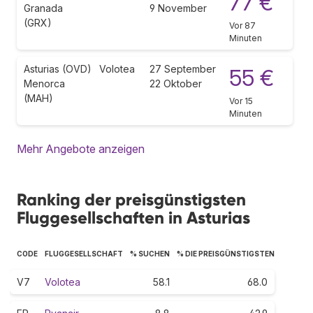
77 €
Granada
9 November
(GRX)
Vor 87
Minuten
Asturias (OVD)
Volotea
27 September
55 €
Menorca
22 Oktober
(MAH)
Vor 15
Minuten
Mehr Angebote anzeigen
Ranking der preisgünstigsten
Fluggesellschaften in Asturias
CODE
FLUGGESELLSCHAFT
% SUCHEN
% DIE PREISGÜNSTIGSTEN
V7
Volotea
58.1
68.0