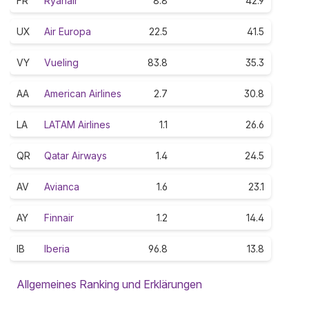
FR
Ryanair
8.8
42.9
UX
Air Europa
22.5
41.5
VY
Vueling
83.8
35.3
AA
American Airlines
2.7
30.8
LA
LATAM Airlines
1.1
26.6
QR
Qatar Airways
1.4
24.5
AV
Avianca
1.6
23.1
AY
Finnair
1.2
14.4
IB
Iberia
96.8
13.8
Allgemeines Ranking und Erklärungen